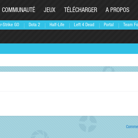
COMMUNAUTÉ
JEUX
TÉLÉCHARGER
A PROPOS
r-Strike GO
Dota 2
Half-Life
Left 4 Dead
Portal
Team Fo
Commen