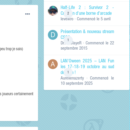
de ma recherche
RECHERCHER LES
Half-Life 2 : Survivor 2 -
RÉSULTATS DANS…
Création d'une borne d'arcade
2
levelkro
· Commencé
le 5 avril
Titres et corps
des contenus
Présentation & nouveau stream
Titres des
CSGO
contenus
1
Dr.KinSlayeR
· Commencé
le 22
uniquement
septembre 2015
eu trop je sais)
LAN'Oween 2025 – LAN Fun
les 17-18-19 octobre au sud
de Lyon !
1
Aurelienazerty
· Commencé
le
10 septembre 2025
es joueurs certainement