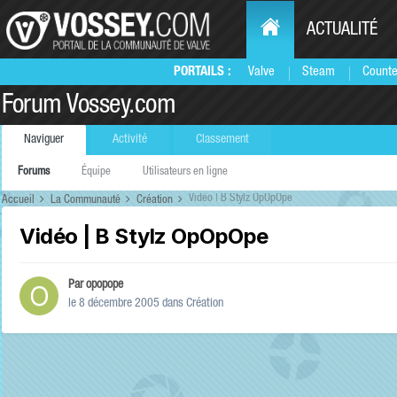
ACTUALITÉ
PORTAILS :
Valve
Steam
Counte
Forum Vossey.com
Naviguer
Activité
Classement
Forums
Équipe
Utilisateurs en ligne
Vidéo | B Stylz OpOpOpe
Accueil
La Communauté
Création
Vidéo | B Stylz OpOpOpe
Par
opopope
le 8 décembre 2005
dans
Création