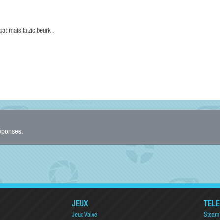
pat mais la zic beurk .
réponses.
JEUX
TÉL
Jeux Valve
Steam