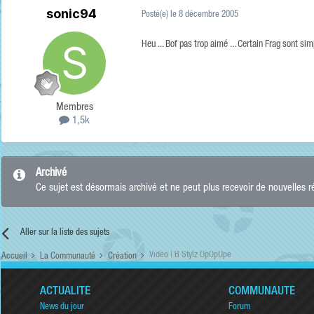
sonic94
Posté(e)
le 8 décembre 2005
Heu ... Bof pas trop aimé ... Certain Frag sont sim
Membres
1,5k
Archivé
Ce sujet est désormais archivé et ne peut plus recevoir de nouvelles 
Aller sur la liste des sujets
Vidéo | B Stylz OpOpOpe
Accueil
La Communauté
Création
ACTUALITÉ
COMMUNAUTÉ
News du jour
Forum