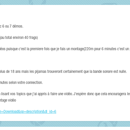
ec 6 ou 7 démos.
(au total environ 40 frags)
idéos puisque c'est la premiere fois que je fais un montage(220m pour 6 minutes c'est un p
s plus de 18 ans mais les pijamas trouveront certainement que la bande sonore est nulle.
nutes selon votre connection.
lisant vos topics que j'ai appris à faire une vidéo. J'espère donc que cela encouragera l
ntage vidéo
file=Download&op=description&dl_id=6