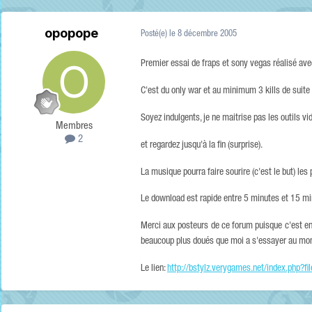
opopope
Posté(e)
le 8 décembre 2005
Premier essai de fraps et sony vegas réalisé av
C'est du only war et au minimum 3 kills de suite 
Soyez indulgents, je ne maitrise pas les outils v
Membres
2
et regardez jusqu'à la fin (surprise).
La musique pourra faire sourire (c'est le but) le
Le download est rapide entre 5 minutes et 15 mi
Merci aux posteurs de ce forum puisque c'est en 
beaucoup plus doués que moi a s'essayer au mo
Le lien:
http://bstylz.verygames.net/index.php?