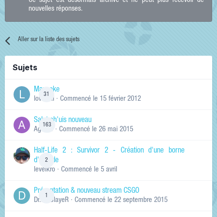
Ce sujet est désormais archivé et ne peut plus recevoir de
nouvelles réponses.
Aller sur la liste des sujets
Sujets
Manneke
31
lowskill
· Commencé
le 15 février 2012
Salut ch'uis nouveau
163
Ag0Nie
· Commencé
le 26 mai 2015
Half-Life 2 : Survivor 2 - Création d'une borne
d'arcade
2
levelkro
· Commencé
le 5 avril
Présentation & nouveau stream CSGO
1
Dr.KinSlayeR
· Commencé
le 22 septembre 2015