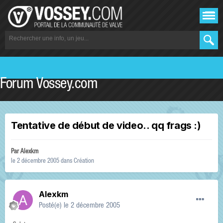
Forum Vossey.com
Tentative de début de video.. qq frags :)
Par
Alexkm
le 2 décembre 2005
dans
Création
Alexkm
Posté(e)
le 2 décembre 2005