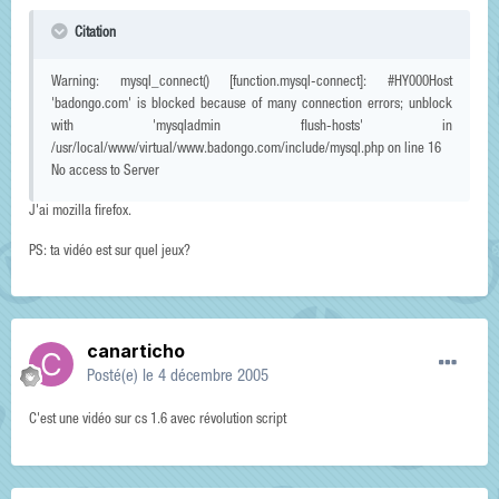
Citation
Warning: mysql_connect() [function.mysql-connect]: #HY000Host
'badongo.com' is blocked because of many connection errors; unblock
with 'mysqladmin flush-hosts' in
/usr/local/www/virtual/www.badongo.com/include/mysql.php on line 16
No access to Server
J'ai mozilla firefox.
PS: ta vidéo est sur quel jeux?
canarticho
Posté(e)
le 4 décembre 2005
C'est une vidéo sur cs 1.6 avec révolution script