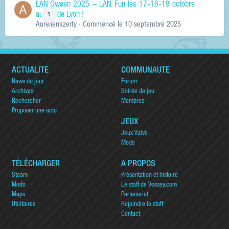
LAN'Oween 2025 – LAN Fun les 17-18-19 octobre
au sud de Lyon !
1
Aurelienazerty
· Commencé
le 10 septembre 2025
ACTUALITÉ
COMMUNAUTÉ
News du jour
Forum
Archives
Soirée de jeu
Rechercher
Membres
Proposer une actu
JEUX
Jeux Valve
Mods
TÉLÉCHARGER
A PROPOS
Steam
Présentation et histoire
Mods
Le staff de Vossey.com
Maps
Partenariat
Utilitaires
Rejoindre le staff
Contact