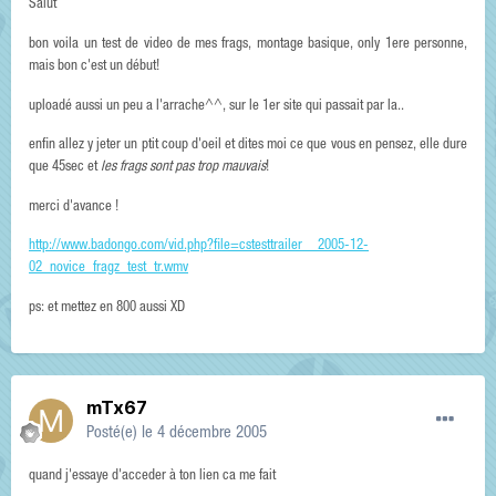
Salut
bon voila un test de video de mes frags, montage basique, only 1ere personne,
mais bon c'est un début!
uploadé aussi un peu a l'arrache^^, sur le 1er site qui passait par la..
enfin allez y jeter un ptit coup d'oeil et dites moi ce que vous en pensez, elle dure
que 45sec et
les frags sont pas trop mauvais
!
merci d'avance !
http://www.badongo.com/vid.php?file=cstesttrailer__2005-12-
02_novice_fragz_test_tr.wmv
ps: et mettez en 800 aussi XD
mTx67
Posté(e)
le 4 décembre 2005
quand j'essaye d'acceder à ton lien ca me fait