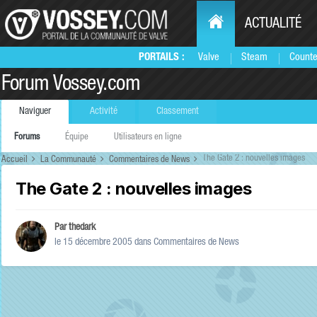
ACTUALITÉ
PORTAILS :
Valve
Steam
Counte
Forum Vossey.com
Naviguer
Activité
Classement
Forums
Équipe
Utilisateurs en ligne
The Gate 2 : nouvelles images
Accueil
La Communauté
Commentaires de News
The Gate 2 : nouvelles images
Par
thedark
le 15 décembre 2005
dans
Commentaires de News