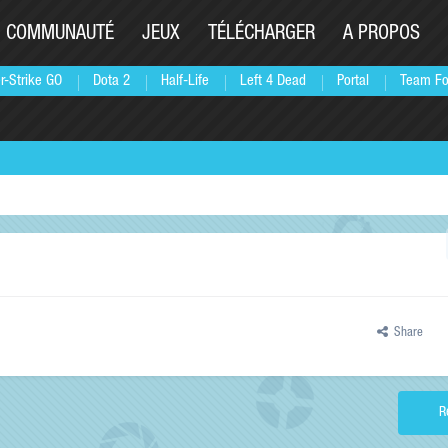
COMMUNAUTÉ
JEUX
TÉLÉCHARGER
A PROPOS
r-Strike GO
Dota 2
Half-Life
Left 4 Dead
Portal
Team Fo
Share
R