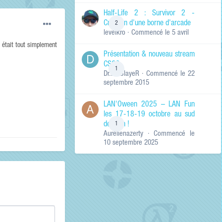
de ma recherche
RECHERCHER LES
Half-Life 2 : Survivor 2 -
RÉSULTATS DANS…
Création d'une borne d'arcade
2
levelkro
· Commencé
le 5 avril
Titres et corps
des contenus
 était tout simplement
Présentation & nouveau stream
Titres des
CSGO
contenus
1
Dr.KinSlayeR
· Commencé
le 22
uniquement
septembre 2015
LAN'Oween 2025 – LAN Fun
les 17-18-19 octobre au sud
de Lyon !
1
Aurelienazerty
· Commencé
le
10 septembre 2025