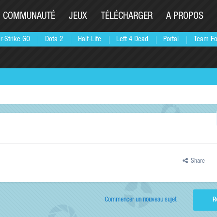
COMMUNAUTÉ
JEUX
TÉLÉCHARGER
A PROPOS
r-Strike GO
Dota 2
Half-Life
Left 4 Dead
Portal
Team Fo
Share
Commencer un nouveau sujet
R