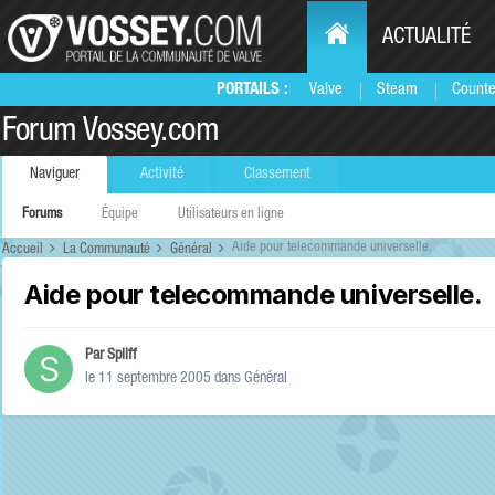
ACTUALITÉ
PORTAILS :
Valve
Steam
Counte
Forum Vossey.com
Naviguer
Activité
Classement
Forums
Équipe
Utilisateurs en ligne
Aide pour telecommande universelle.
Accueil
La Communauté
Général
Aide pour telecommande universelle.
Par
Spliff
le 11 septembre 2005
dans
Général