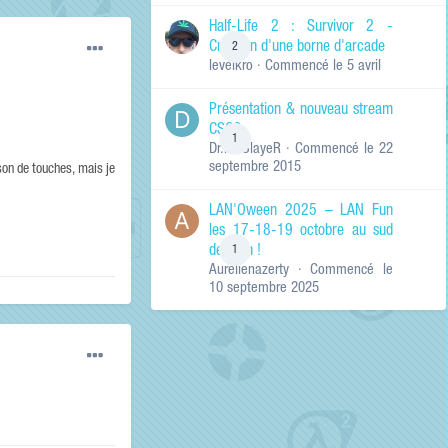
de ma recherche
RECHERCHER LES
Half-Life 2 : Survivor 2 -
RÉSULTATS DANS…
Création d'une borne d'arcade
2
levelkro
· Commencé
le 5 avril
Titres et corps
des contenus
Présentation & nouveau stream
Titres des
CSGO
contenus
1
Dr.KinSlayeR
· Commencé
le 22
uniquement
septembre 2015
on de touches, mais je
LAN'Oween 2025 – LAN Fun
les 17-18-19 octobre au sud
de Lyon !
1
Aurelienazerty
· Commencé
le
10 septembre 2025