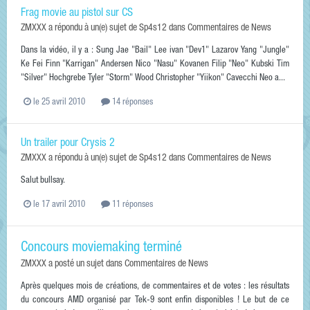
Frag movie au pistol sur CS
ZMXXX
a répondu à un(e) sujet de
Sp4s12
dans
Commentaires de News
Dans la vidéo, il y a : Sung Jae "Bail" Lee ivan "Dev1" Lazarov Yang "Jungle"
Ke Fei Finn "Karrigan" Andersen Nico "Nasu" Kovanen Filip "Neo" Kubski Tim
"Silver" Hochgrebe Tyler "Storm" Wood Christopher "Yiikon" Cavecchi Neo a...
le 25 avril 2010
14 réponses
Un trailer pour Crysis 2
ZMXXX
a répondu à un(e) sujet de
Sp4s12
dans
Commentaires de News
Salut bullsay.
le 17 avril 2010
11 réponses
Concours moviemaking terminé
ZMXXX
a posté un sujet dans
Commentaires de News
Après quelques mois de créations, de commentaires et de votes : les résultats
du concours AMD organisé par Tek-9 sont enfin disponibles ! Le but de ce