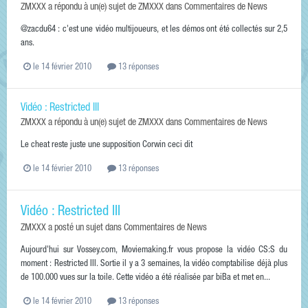
ZMXXX
a répondu à un(e) sujet de
ZMXXX
dans
Commentaires de News
@zacdu64 : c'est une vidéo multijoueurs, et les démos ont été collectés sur 2,5
ans.
le 14 février 2010
13 réponses
Vidéo : Restricted III
ZMXXX
a répondu à un(e) sujet de
ZMXXX
dans
Commentaires de News
Le cheat reste juste une supposition Corwin ceci dit
le 14 février 2010
13 réponses
Vidéo : Restricted III
ZMXXX
a posté un sujet dans
Commentaires de News
Aujourd'hui sur Vossey.com, Moviemaking.fr vous propose la vidéo CS:S du
moment : Restricted III. Sortie il y a 3 semaines, la vidéo comptabilise déjà plus
de 100.000 vues sur la toile. Cette vidéo a été réalisée par biBa et met en...
le 14 février 2010
13 réponses