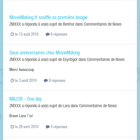
MovieMaking.fr souffle sa première bougie
ZMXXX
a répondu à un(e) sujet de
BenHur
dans
Commentaires de News
le 13 août 2010
6 réponses
Deux anniversaires chez MovieMaking
ZMXXX
a répondu à un(e) sujet de
Exyntigor
dans
Commentaires de News
Merci beaucoup
le 3 août 2010
8 réponses
MAJ3R - One day
ZMXXX
a répondu à un(e) sujet de
Lara
dans
Commentaires de News
Bravo Lara ! \o/
le 28 avril 2010
5 réponses