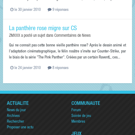
le 30 janvier 2010
9 réponses
La panthère rose migre sur CS
ZMXXX
a posté un sujet dans
Commentaires de News
Qui ne connait pas cette bonne vieille panthère rose? Après le dessin animé et
l'adaptation cinématographique, le félin rosâtre s'invite sur Counter-Strike, par
le biais de la série "The Pink Panther". Créées par un certain RaventL, ces...
le 24 janvier 2010
8 réponses
ACTUALITÉ
COMMUNAUTÉ
News du jour
Forum
Archives
Soirée de jeu
Rechercher
Membres
Proposer une actu
JEUX