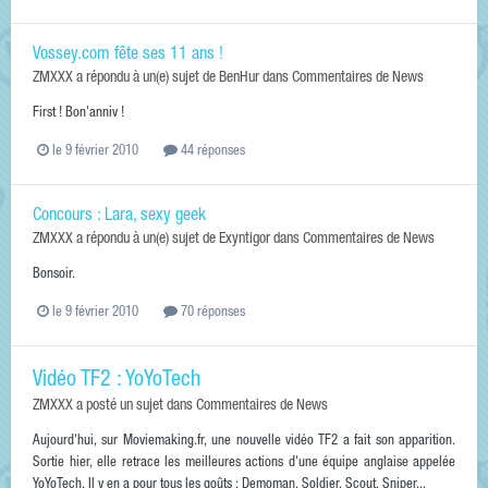
Vossey.com fête ses 11 ans !
ZMXXX
a répondu à un(e) sujet de
BenHur
dans
Commentaires de News
First ! Bon'anniv !
le 9 février 2010
44 réponses
Concours : Lara, sexy geek
ZMXXX
a répondu à un(e) sujet de
Exyntigor
dans
Commentaires de News
Bonsoir.
le 9 février 2010
70 réponses
Vidéo TF2 : YoYoTech
ZMXXX
a posté un sujet dans
Commentaires de News
Aujourd'hui, sur Moviemaking.fr, une nouvelle vidéo TF2 a fait son apparition.
Sortie hier, elle retrace les meilleures actions d'une équipe anglaise appelée
YoYoTech. Il y en a pour tous les goûts : Demoman, Soldier, Scout, Sniper...