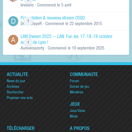
d'arcade
levelkro
· Commencé
le 5 avril
Présentation & nouveau stream CSGO
1
Dr.KinSlayeR
· Commencé
le 22 septembre 2015
LAN'Oween 2025 – LAN Fun les 17-18-19 octobre
au sud de Lyon !
1
Aurelienazerty
· Commencé
le 10 septembre 2025
ACTUALITÉ
COMMUNAUTÉ
News du jour
Forum
Archives
Soirée de jeu
Rechercher
Membres
Proposer une actu
JEUX
Jeux Valve
Mods
TÉLÉCHARGER
A PROPOS