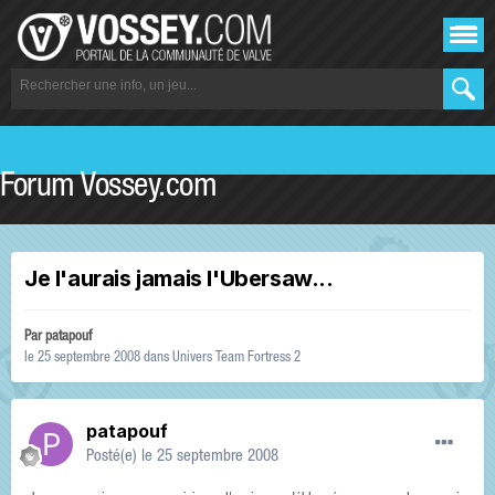
Forum Vossey.com
Je l'aurais jamais l'Ubersaw...
Par
patapouf
le 25 septembre 2008
dans
Univers Team Fortress 2
patapouf
Posté(e)
le 25 septembre 2008