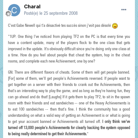
Charal
Posté(e)
le 25 septembre 2008
C'est Gabe Newell qui t'a désactivé tes succès sinon j'voit pas désolé
"1UP: One thing I've noticed from playing TF2 on the PC is that every time you
have a content update, many of the players flock to the one class that gets
improved in the update. It's obviously difficult since you're doing only one class at
a time. How do you feel about people that cheat the system, hop in the cheat
rooms, and complete each new Achievement, one by one?
GN: There are different flavors of cheats. Some of them will get people banned.
[For] some of them, we'll get people's Achievements reversed. If people want to
get together on a server with their friends to crank out the Achievements, then
that's an interesting way to play the game, and as long as they're having fun, they
can go ahead and do that! [Laughs] If it gets them to play TF2, to sit in the spawn
room with their friends and eat sandwiches -- one of the Heavy Achievements is
to eat 100 sandwiches -- then that's fine. I think the community has a good
understanding on what a valid way of getting an Achievement is or what is going
to get your account banned or Achievements all turned off.
I only think we've
turned off 13,000 people's Achievements for clearly hacking the system opposed
to being really determined to get their Achievements.
"