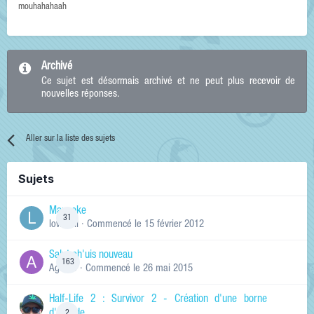
mouhahahaah
Archivé
Ce sujet est désormais archivé et ne peut plus recevoir de
nouvelles réponses.
Aller sur la liste des sujets
Sujets
Manneke
31
lowskill
· Commencé
le 15 février 2012
Salut ch'uis nouveau
163
Ag0Nie
· Commencé
le 26 mai 2015
Half-Life 2 : Survivor 2 - Création d'une borne
2