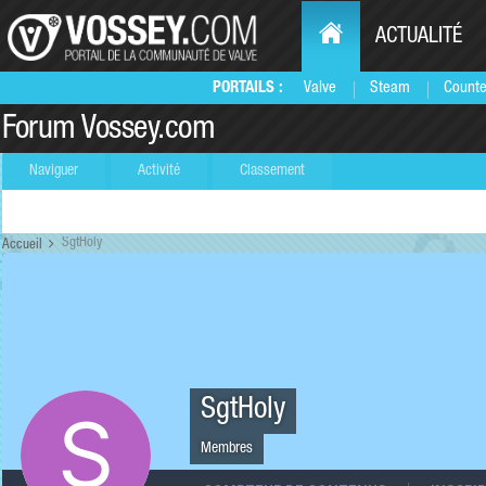
ACTUALITÉ
PORTAILS :
Valve
Steam
Counte
Forum Vossey.com
Naviguer
Activité
Classement
SgtHoly
Accueil
SgtHoly
Membres