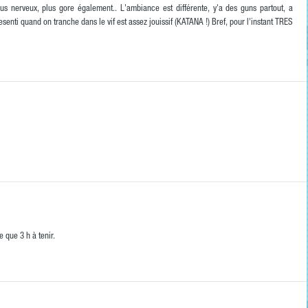
s nerveux, plus gore également.. L'ambiance est différente, y'a des guns partout, a
resenti quand on tranche dans le vif est assez jouissif (KATANA !) Bref, pour l'instant TRES
e que 3 h à tenir.