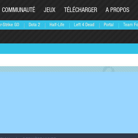
COMMUNAUTÉ
JEUX
TÉLÉCHARGER
A PROPOS
r-Strike GO
Dota 2
Half-Life
Left 4 Dead
Portal
Team Fo