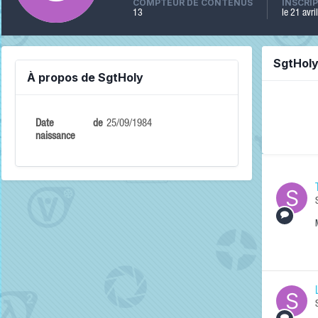
COMPTEUR DE CONTENUS
INSCRI
13
le 21 avr
SgtHol
À propos de SgtHoly
Date de
25/09/1984
naissance