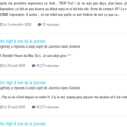
Après ma première experience ce midi... TROP Fort ! Je ne suis pas déçu, plus beau, plu
disposition, ca fait un peu bizarre au début mais on si fait très vite. Arme de contact: UP ! Le 
BONNE impression. A suivre... Je me refait une partie ce soir histoire de voir ce que ca...
le 5 novembre 2009
32 réponses
Vos high & low de la journée
SgtHoly
a répondu à un(e) sujet de
Jooreixo
dans
Général
H: Bientôt l'Heure du Mac Do L: Je suis déjà gros ^^
le 29 août 2008
45 273 réponses
Vos high & low de la journée
SgtHoly
a répondu à un(e) sujet de
Jooreixo
dans
Général
L: Pas vu un client depuis ce matin H: J'ai le net, vossey pour pleurer ma douleur et il me rest
le 28 août 2008
45 273 réponses
Vos high & low de la journée