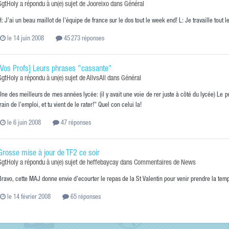
SgtHoly
a répondu à un(e) sujet de
Jooreixo
dans
Général
H: J'ai un beau maillot de l'équipe de france sur le dos tout le week end! L: Je travaille tout 
le 14 juin 2008
45 273 réponses
[Vos Profs] Leurs phrases "cassante"
SgtHoly
a répondu à un(e) sujet de
AllvsAll
dans
Général
Une des meilleurs de mes années lycée: (il y avait une voie de rer juste à côté du lycée) Le prof
train de l'emploi, et tu vient de le rater!" Quel con celui la!
le 6 juin 2008
47 réponses
Grosse mise à jour de TF2 ce soir
SgtHoly
a répondu à un(e) sujet de
heffebaycay
dans
Commentaires de News
Bravo, cette MAJ donne envie d'ecourter le repas de la St Valentin pour venir prendre la temp
le 14 février 2008
65 réponses