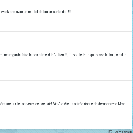
le week end avec un maillot de looser sur le dos !!!
 me regarde faire le con et me dit: "Julien !!!, Tu voit le train qui passe la-bàs, c'est le
érature sur les serveurs dès ce soir! Aie Aie Aie, la soirée risque de déraper avec Mme.
Toute l’activité