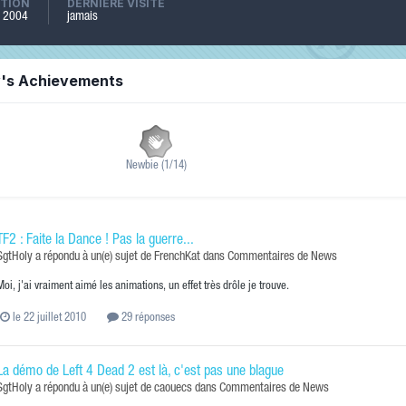
PTION
DERNIÈRE VISITE
il 2004
jamais
y's Achievements
Newbie (1/14)
TF2 : Faite la Dance ! Pas la guerre...
SgtHoly
a répondu à un(e) sujet de
FrenchKat
dans
Commentaires de News
Moi, j'ai vraiment aimé les animations, un effet très drôle je trouve.
le 22 juillet 2010
29 réponses
La démo de Left 4 Dead 2 est là, c'est pas une blague
SgtHoly
a répondu à un(e) sujet de
caouecs
dans
Commentaires de News