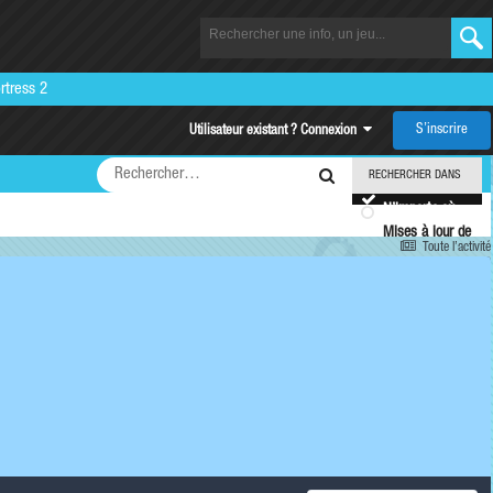
rtress 2
S’inscrire
Utilisateur existant ? Connexion
RECHERCHER DANS
N’importe où
Mises à jour de
Toute l’activité
statut
Plus
d’options…
RECHERCHER LES
RÉSULTATS QUI
CONTIENNENT…
N’importe
quel
terme de ma
recherche
Tous
les termes