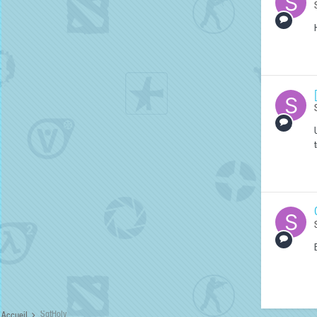
SgtHoly
Accueil