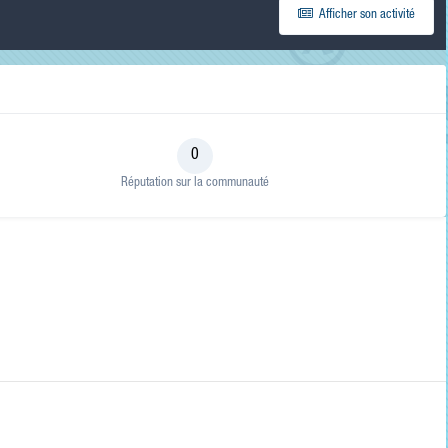
de ma
Afficher son activité
recherche
RECHERCHER LES
RÉSULTATS DANS…
Titres et corps
des contenus
Titres des
contenus
0
uniquement
Réputation sur la communauté