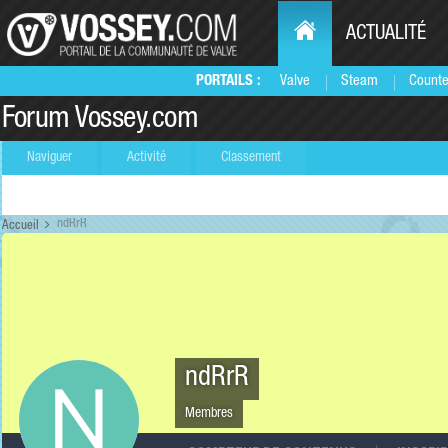
ACTUALITÉ
PORTAILS :
Valve
Steam
Counte
Forum Vossey.com
Naviguer
Activité
Classement
ndRrR
Accueil
ndRrR
Membres