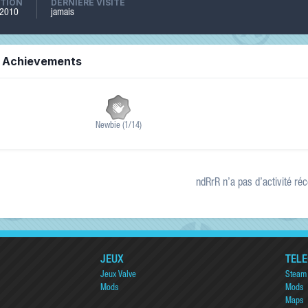
PTION
DERNIÈRE VISITE
n 2010
jamais
s Achievements
Newbie (1/14)
ndRrR n’a pas d’activité réc
JEUX
TÉL
Jeux Valve
Steam
Mods
Mods
Maps