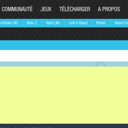
COMMUNAUTÉ
JEUX
TÉLÉCHARGER
A PROPOS
r-Strike GO
Dota 2
Half-Life
Left 4 Dead
Portal
Team Fo