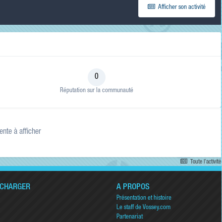
de ma
Afficher son activité
recherche
RECHERCHER LES
RÉSULTATS DANS…
Titres et corps
des contenus
Titres des
contenus
0
uniquement
Réputation sur la communauté
ente à afficher
Toute l’activité
ÉCHARGER
A PROPOS
Présentation et histoire
Le staff de Vossey.com
Partenariat