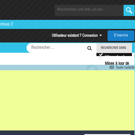
rtress 2
S’inscrire
Utilisateur existant ? Connexion
RECHERCHER DANS
N’importe où
Mises à jour de
Toute l’activité
statut
Plus
d’options…
RECHERCHER LES
RÉSULTATS QUI
CONTIENNENT…
N’importe
quel
terme de ma
recherche
Tous
les termes