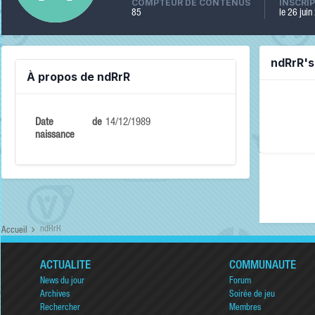
COMPTEUR DE CONTENUS
INSCRI
85
le 26 jui
ndRrR'
À propos de ndRrR
Date de
14/12/1989
naissance
ndRrR
Accueil
ACTUALITÉ
COMMUNAUTÉ
News du jour
Forum
Archives
Soirée de jeu
Rechercher
Membres