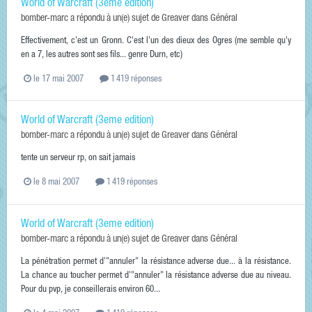
World of Warcraft (3eme edition)
bomber-marc
a répondu à un(e) sujet de
Greaver
dans
Général
Effectivement, c'est un Gronn. C'est l'un des dieux des Ogres (me semble qu'y
en a 7, les autres sont ses fils... genre Durn, etc)
le 17 mai 2007
1 419 réponses
World of Warcraft (3eme edition)
bomber-marc
a répondu à un(e) sujet de
Greaver
dans
Général
tente un serveur rp, on sait jamais
le 8 mai 2007
1 419 réponses
World of Warcraft (3eme edition)
bomber-marc
a répondu à un(e) sujet de
Greaver
dans
Général
La pénétration permet d'"annuler" la résistance adverse due... à la résistance.
La chance au toucher permet d'"annuler" la résistance adverse due au niveau.
Pour du pvp, je conseillerais environ 60...