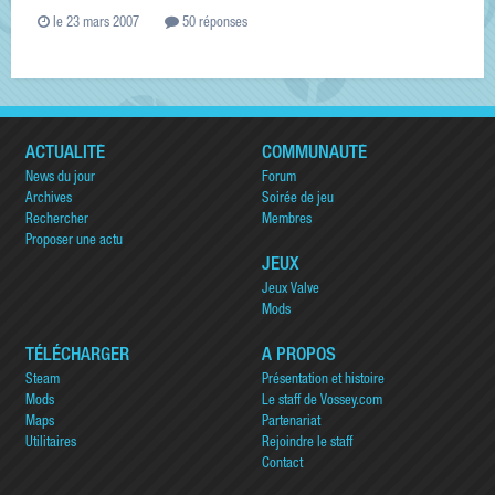
le 23 mars 2007
50 réponses
ACTUALITÉ
COMMUNAUTÉ
News du jour
Forum
Archives
Soirée de jeu
Rechercher
Membres
Proposer une actu
JEUX
Jeux Valve
Mods
TÉLÉCHARGER
A PROPOS
Steam
Présentation et histoire
Mods
Le staff de Vossey.com
Maps
Partenariat
Utilitaires
Rejoindre le staff
Contact