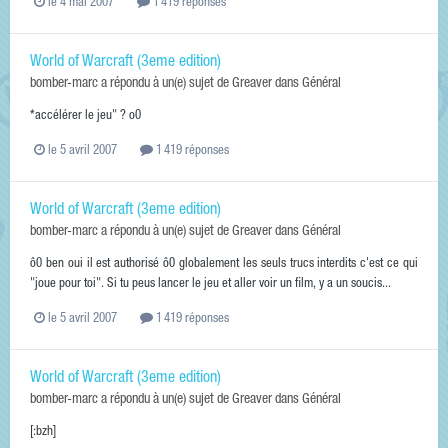
le 4 mai 2007
1 419 réponses
World of Warcraft (3eme edition)
bomber-marc
a répondu à un(e) sujet de
Greaver
dans
Général
*accélérer le jeu" ? o0
le 5 avril 2007
1 419 réponses
World of Warcraft (3eme edition)
bomber-marc
a répondu à un(e) sujet de
Greaver
dans
Général
ô0 ben oui il est authorisé ô0 globalement les seuls trucs interdits c'est ce qui
"joue pour toi". Si tu peus lancer le jeu et aller voir un film, y a un soucis...
le 5 avril 2007
1 419 réponses
World of Warcraft (3eme edition)
bomber-marc
a répondu à un(e) sujet de
Greaver
dans
Général
[:bzh]