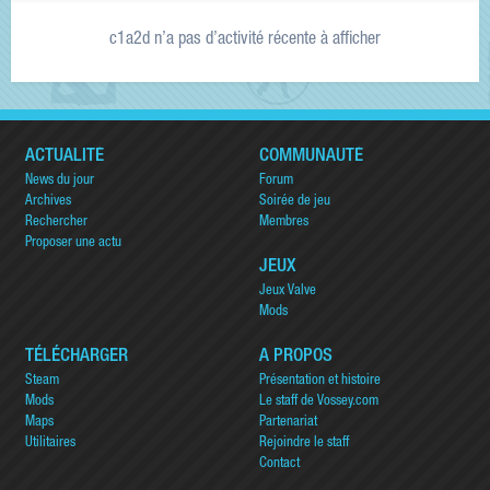
c1a2d n’a pas d’activité récente à afficher
ACTUALITÉ
COMMUNAUTÉ
News du jour
Forum
Archives
Soirée de jeu
Rechercher
Membres
Proposer une actu
JEUX
Jeux Valve
Mods
TÉLÉCHARGER
A PROPOS
Steam
Présentation et histoire
Mods
Le staff de Vossey.com
Maps
Partenariat
Utilitaires
Rejoindre le staff
Contact