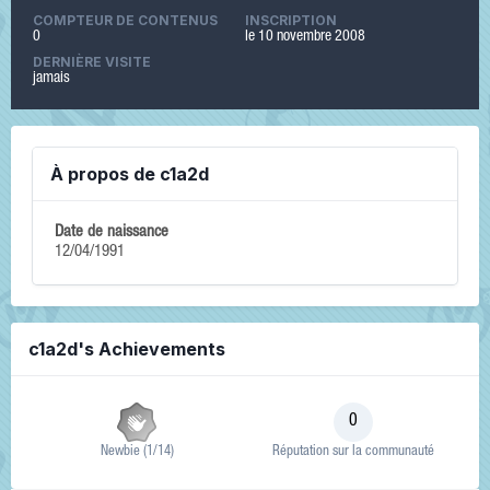
COMPTEUR DE CONTENUS
INSCRIPTION
0
le 10 novembre 2008
DERNIÈRE VISITE
jamais
À propos de c1a2d
Date de naissance
12/04/1991
c1a2d's Achievements
0
Newbie (1/14)
Réputation sur la communauté